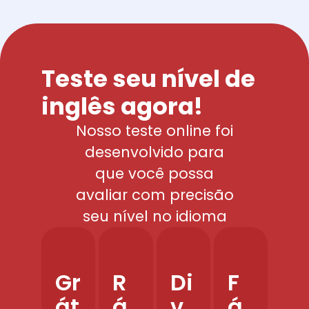
Teste seu nível de
inglês agora!
Nosso teste online foi
desenvolvido para
que você possa
avaliar com precisão
seu nível no idioma
Gr
R
Di
F
át
á
v
á