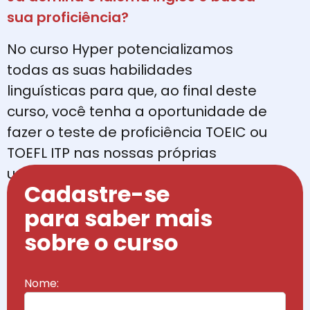
sua proficiência?
No curso Hyper potencializamos
todas as suas habilidades
linguísticas para que, ao final deste
curso, você tenha a oportunidade de
fazer o teste de proficiência TOEIC ou
TOEFL ITP nas nossas próprias
unidades.
Cadastre-se
A British and American é Centro
para saber mais
Aplicador Homologado 👍
sobre o curso
Nome: